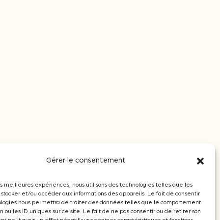
Gérer le consentement
les meilleures expériences, nous utilisons des technologies telles que les
 stocker et/ou accéder aux informations des appareils. Le fait de consentir
© 2026 - Oenobois
Création Brand to Design
ologies nous permettra de traiter des données telles que le comportement
n ou les ID uniques sur ce site. Le fait de ne pas consentir ou de retirer son