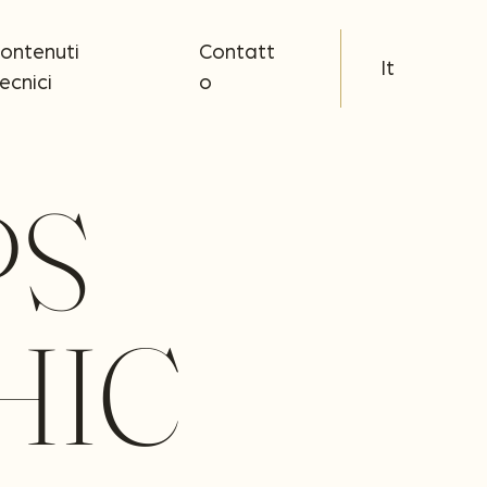
ontenuti
Contatt
It
ecnici
o
PS
HIC