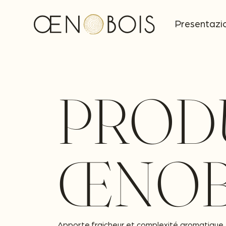
Presentazi
PRODU
ŒNOB
Apporte fraicheur et complexité aromatique