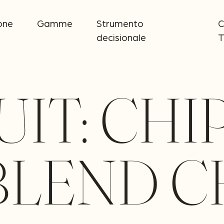
one
Gamme
Strumento
C
decisionale
T
IT:
CHI
LEND C