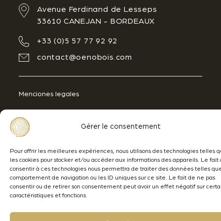
Avenue Ferdinand de Lesseps
33610 CANEJAN - BORDEAUX
+33 (0)5 57 77 92 92
contact@oenobois.com
Menciones legales
Datos personales
Gérer le consentement
Lamothe-Abiet
Pour offrir les meilleures expériences, nous utilisons des technologies telles 
les cookies pour stocker et/ou accéder aux informations des appareils. Le fait
© 2026 - Oenobois
Création Brand to Design
consentir à ces technologies nous permettra de traiter des données telles qu
comportement de navigation ou les ID uniques sur ce site. Le fait de ne pas
consentir ou de retirer son consentement peut avoir un effet négatif sur cert
caractéristiques et fonctions.