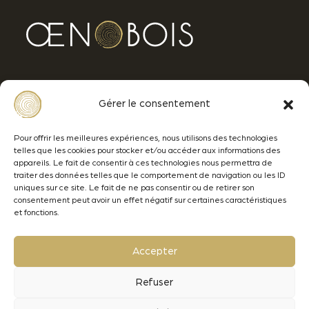
Avenue Ferdinand de Lesseps
Gérer le consentement
33610 CANEJAN - BORDEAUX
+33 (0)5 57 77 92 92
Pour offrir les meilleures expériences, nous utilisons des technologies
telles que les cookies pour stocker et/ou accéder aux informations des
contact@oenobois.com
appareils. Le fait de consentir à ces technologies nous permettra de
traiter des données telles que le comportement de navigation ou les ID
uniques sur ce site. Le fait de ne pas consentir ou de retirer son
consentement peut avoir un effet négatif sur certaines caractéristiques
et fonctions.
Menciones legales
Datos personales
Accepter
Lamothe-Abiet
Refuser