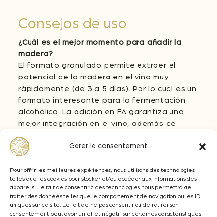
Consejos de uso
¿Cuál es el mejor momento para añadir la
madera?
El formato granulado permite extraer el
potencial de la madera en el vino muy
rápidamente (de 3 a 5 días). Por lo cual es un
formato interesante para la fermentación
alcohólica. La adición en FA garantiza una
mejor integración en el vino, además de
aportar concentración tánica en boca.
Gérer le consentement
¿Qué dosis hay que añadir en fermentación?
La dosis de los granulars Œnofresh debe
Pour offrir les meilleures expériences, nous utilisons des technologies
adaptarse en función del nivel de
telles que les cookies pour stocker et/ou accéder aux informations des
appareils. Le fait de consentir à ces technologies nous permettra de
concentración de los futuros vinos. De 1 a 4
traiter des données telles que le comportement de navigation ou les ID
g/L en blancos, rosados y tintos.
uniques sur ce site. Le fait de ne pas consentir ou de retirer son
consentement peut avoir un effet négatif sur certaines caractéristiques