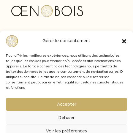
Z.A Actipolis, Av. Ferdinand de Lesseps
Gérer le consentement
33610 CANEJAN
+33 (0)5 57 77 92 92
Pour offrir les meilleures expériences, nous utilisons des technologies
telles que les cookies pour stocker et/ou accéder aux informations des
contact@oenobois.com
appareils. Le fait de consentir à ces technologies nous permettra de
traiter des données telles que le comportement de navigation ou les ID
uniques sur ce site. Le fait de ne pas consentir ou de retirer son
consentement peut avoir un effet négatif sur certaines caractéristiques
et fonctions.
Mentions légales
Données personnelles
Accepter
Lamothe-Abiet
Refuser
Voir les préférences
© 2026 - Oenobois
Création Brand to Design