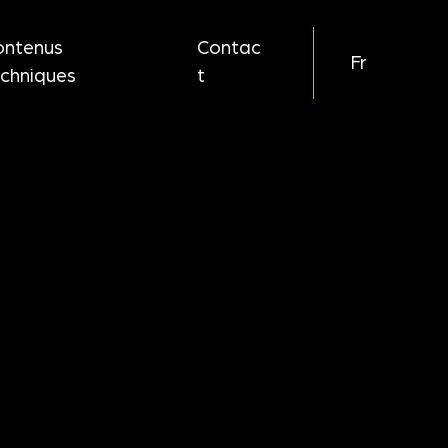
ontenus
Contac
Fr
echniques
t