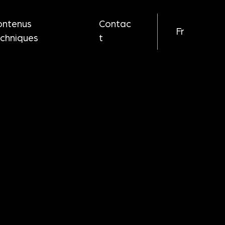
ontenus
Contac
Fr
echniques
t