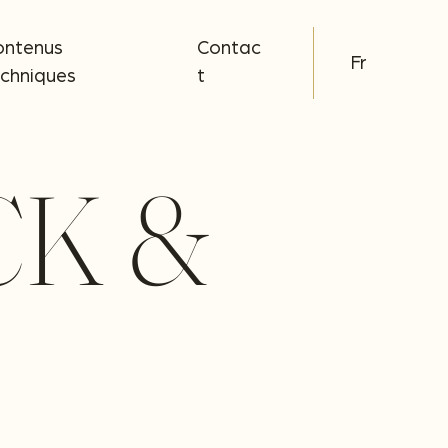
ontenus
Contac
Fr
echniques
t
CK &