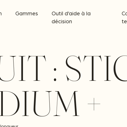
n
Gammes
Outil d’aide à la
C
décision
t
IT :
STI
DIUM +
 longueur