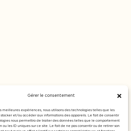
Gérer le consentement
les meilleures expériences, nous utilisons des technologies telles que les
 stocker et/ou accéder aux informations des appareils. Le fait de consentir
© 2026 - Oenobois
Création Brand to Design
ologies nous permettra de traiter des données telles que le comportement
n ou les ID uniques sur ce site. Le fait de ne pas consentir ou de retirer son