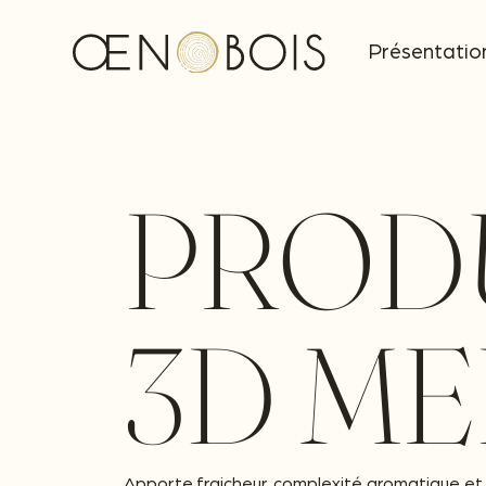
Présentatio
PRODU
3D ME
Apporte fraicheur, complexité aromatique et