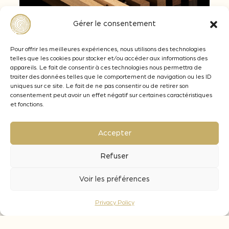
Gérer le consentement
Pour offrir les meilleures expériences, nous utilisons des technologies
telles que les cookies pour stocker et/ou accéder aux informations des
appareils. Le fait de consentir à ces technologies nous permettra de
ailor-made
traiter des données telles que le comportement de navigation ou les ID
uniques sur ce site. Le fait de ne pas consentir ou de retirer son
Precis
consentement peut avoir un effet négatif sur certaines caractéristiques
et fonctions.
 Œnobois, we offer a tailor-made
proach, with a wide range of woods
Precision i
Accepter
cifically selected to meet your
the finest 
duction objectives. Whether it’s to
Refuser
producing 
vide structure, sweetness or aromas,
Thanks to 
 benefit from outstanding wood
Voir les préférences
the organol
lity, allowing us to elaborate
different o
mplex and balanced wines “de garde”.
Privacy Policy
make precis
our product