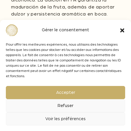
maduración de la fruta, además de aportar
dulzor y persistencia aromática en boca.
¿Qué dosis hay que añadir en fermentación?
Gérer le consentement
La dosis de los granulars FR Médium debe
adaptarse en función de la madurez de la
Pour offrir les meilleures expériences, nous utilisons des technologies
uva y de la añada. De 1 a 4 g/L en blancos,
telles que les cookies pour stocker et/ou accéder aux informations des
rosados y tintos. Por encima de los 2 g/L
appareils. Le fait de consentir à ces technologies nous permettra de
esta madera podría impactar los aromas
traiter des données telles que le comportement de navigation ou les ID
uniques sur ce site. Le fait de ne pas consentir ou de retirer son
varietales (notas tostadas).
consentement peut avoir un effet négatif sur certaines caractéristiques
et fonctions.
¿Cuál es el tiempo de contacto necesario
para los granulars?
Accepter
En fermentación: el tiempo necesario para la
vinificación. Es necesario un periodo de 3 a 5
Refuser
días para extraer todo el potencial de la
madera (aromático y aporte en boca).
Voir les préférences
En Crianza: también es posible utilizarlos