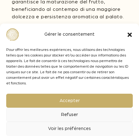
garantisce la maturazione del frutto,
beneficiando al contempo di una maggiore
dolcezza e persistenza aromatica al palato.
Quale tasso di applicazione ?
Gérer le consentement
Il dosaggio di Granulars Fr Medium deve
essere congruowi al livello di maturazione
Pour offrir les meilleures expériences, nous utilisons des technologies
delle uve e all’annata. Tra 1 e 4 g/L per i vini
telles que les cookies pour stocker et/ou accéder aux informations des
bianchi, rosati e rossi. Attenzione a non
appareils. Le fait de consentir à ces technologies nous permettra de
superare i 3 g/L, perché il legno potrebbe
traiter des données telles que le comportement de navigation ou les ID
uniques sur ce site. Le fait de ne pas consentir ou de retirer son
avere un impatto sull’aroma varietale (note
consentement peut avoir un effet négatif sur certaines caractéristiques
di vaniglia).
et fonctions.
Quale tempo di contatto per questi granulari
Accepter
?
Fermentazione : tempo di vinificazione. Un
Refuser
periodo da 3 a 5 giorni è necessario per
estrarre tutto il potenziale del legno
Voir les préférences
(contributo aromatico e gustativo).
Affinamento : è possibile un’applicazione