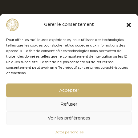
Avenue Ferdinand de Lesseps
Gérer le consentement
33610 CANEJAN - BORDEAUX
+33 (0)5 57 77 92 92
Pour offrir les meilleures expériences, nous utilisons des technologies
telles que les cookies pour stocker et/ou accéder aux informations des
contact@oenobois.com
appareils. Le fait de consentir à ces technologies nous permettra de
traiter des données telles que le comportement de navigation ou les ID
uniques sur ce site. Le fait de ne pas consentir ou de retirer son
consentement peut avoir un effet négatif sur certaines caractéristiques
et fonctions.
Menciones legales
Datos personales
Accepter
Lamothe-Abiet
Refuser
Voir les préférences
© 2026 - Oenobois
Création Brand to Design
Datos personales