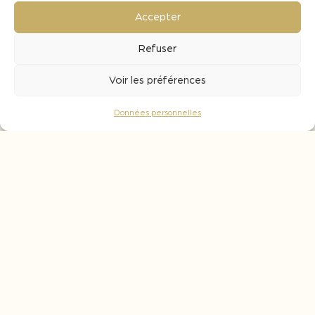
En fermentation : le temps de la vinification.
Accepter
Une durée de 7 à 10 jours est nécessaire
pour extraire la totalité du potentiel du bois
Refuser
(aromatique et apport en bouche).
Voir les préférences
En élevage : une durée de contact de 1 à 3
mois est conseillée pour assurer une bonne
Données personnelles
intégration du bois au vin.
Notes aromatiques
Caramel
Fruits mûrs