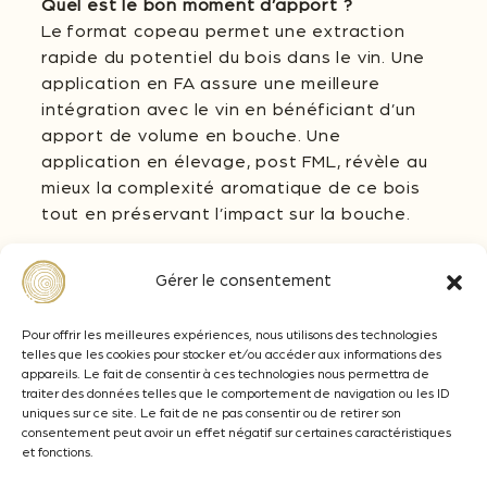
Quel est le bon moment d’apport ?
Le format copeau permet une extraction
rapide du potentiel du bois dans le vin. Une
application en FA assure une meilleure
intégration avec le vin en bénéficiant d’un
apport de volume en bouche. Une
application en élevage, post FML, révèle au
mieux la complexité aromatique de ce bois
tout en préservant l’impact sur la bouche.
Quelle dose d’application ?
Gérer le consentement
Le dosage du copeau Oenoblend Fun est à
adapter selon l’objectif œnologique
souhaité. De 1 à 5 g/L sur vin blanc, rosé et
Pour offrir les meilleures expériences, nous utilisons des technologies
telles que les cookies pour stocker et/ou accéder aux informations des
rouge. Avec un objectif de gagner en
appareils. Le fait de consentir à ces technologies nous permettra de
complexité et sucrosité, nous vous
traiter des données telles que le comportement de navigation ou les ID
conseillons de travailler autour de 3-4 g/L en
uniques sur ce site. Le fait de ne pas consentir ou de retirer son
consentement peut avoir un effet négatif sur certaines caractéristiques
élevage.
et fonctions.
Quelle durée de contact pour les copeaux ?