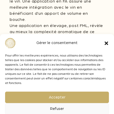
le vin. Une application en FA assure une
meilleure intégration avec le vin en
bénéficiant d’un apport de volume en
bouche.
Une application en élevage, post FML, révèle
au mieux la complexité aromatique de ce
bois tout en préservant l’impact sur la
Gérer le consentement
bouche.
Quelle dose d’application ?
Pour offrir les meilleures expériences, nous utilisons des technologies
Le dosage du copeau Fr Médium est à
telles que les cookies pour stocker et/ou accéder aux informations des
appareils. Le fait de consentir à ces technologies nous permettra de
adapter selon le niveau de maturité des
traiter des données telles que le comportement de navigation ou les ID
raisins et de l’objectif œnologique souhaité .
uniques sur ce site. Le fait de ne pas consentir ou de retirer son
De 1 à 5 g/L sur vin blanc, rosé et rouge.
consentement peut avoir un effet négatif sur certaines caractéristiques
et fonctions.
Quelle durée de contact pour les copeaux ?
En fermentation : le temps de la vinification.
Accepter
Une durée de 7 à 10 jours est nécessaire
pour extraire la totalité du potentiel du bois
Refuser
(aromatique et apport en bouche).