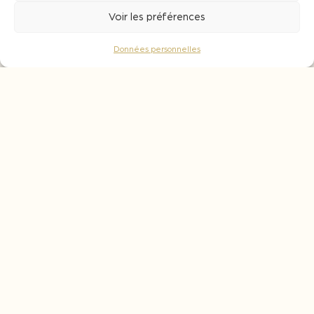
En élevage : une durée de contact de 1 à 3
Voir les préférences
mois est conseillée pour assurer une bonne
intégration du bois au vin.
Données personnelles
Notes aromatiques
Brioche
Epices