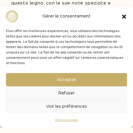
questo legno, con le sue note speziate e
tostate, preservandone l’impatto al palato.
Gérer le consentement
Quale tasso di applicazione ?
Il dosaggio di Blocks Œnobois® Absolute
Pour offrir les meilleures expériences, nous utilisons des technologies
deve essere all’obiettivo enologico
telles que les cookies pour stocker et/ou accéder aux informations des
appareils. Le fait de consentir à ces technologies nous permettra de
desiderato. Da 2 a 4 g/L su vini rossi e tra 0,3
traiter des données telles que le comportement de navigation ou les ID
e 3 g/L su vini bianchi et rosati.
uniques sur ce site. Le fait de ne pas consentir ou de retirer son
consentement peut avoir un effet négatif sur certaines caractéristiques
Quale tempo di contatto per questi Blocks ?
et fonctions.
Fermentazione : il periodo di vinificazione,
con un periodo di affinamento da 2 a 4 mesi.
Accepter
Affinamento : da 2 a 4 mesi, da adattare in
base all’obiettivo organolettico ricercato.
Refuser
Voir les préférences
Dati personali
Note aromatiche