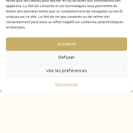
telles que les cookies pour stocker et/ou accéder aux informations des
Fermentazione : il periodo di vinificazione,
appareils. Le fait de consentir à ces technologies nous permettra de
traiter des données telles que le comportement de navigation ou les ID
con un periodo di affinamento da 2 a 4 mesi.
uniques sur ce site. Le fait de ne pas consentir ou de retirer son
Affinamento : da 2 a 4 mesi, da adattare in
consentement peut avoir un effet négatif sur certaines caractéristiques
base all’obiettivo organolettico ricercato.
et fonctions.
Accepter
Refuser
Note aromatiche
Voir les préférences
Dati personali
Frutti rossi
Frutti gialli