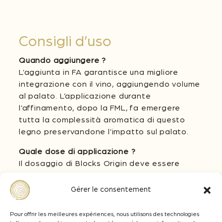
Consigli d’uso
Quando aggiungere ?
L’aggiunta in FA garantisce una migliore
integrazione con il vino, aggiungendo volume
al palato. L’applicazione durante
l’affinamento, dopo la FML, fa emergere
tutta la complessità aromatica di questo
legno preservandone l’impatto sul palato.
Quale dose di applicazione ?
Il dosaggio di Blocks Origin deve essere
all’obiettivo enologico desiderato. Da 2 a 6
g/L su vini rossi e tra 1 e 4 g/L su vini bianchi
Gérer le consentement
et rosati.
Pour offrir les meilleures expériences, nous utilisons des technologies
Quale tempo di contatto per questi Blocks ?