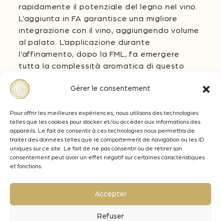
rapidamente il potenziale del legno nel vino.
L’aggiunta in FA garantisce una migliore
integrazione con il vino, aggiungendo volume
al palato. L’applicazione durante
l’affinamento, dopo la FML, fa emergere
tutta la complessità aromatica di questo
legno preservandone l’impatto sul palato.
Gérer le consentement
Quale tasso di applicazione ?
Il dosaggio delle Chips Œnoblend® Chic deve
Pour offrir les meilleures expériences, nous utilisons des technologies
essere all’obiettivo enologico desiderato. Da
telles que les cookies pour stocker et/ou accéder aux informations des
appareils. Le fait de consentir à ces technologies nous permettra de
1 a 5 g/L su vini bianchi, rosati e rossi. Per
traiter des données telles que le comportement de navigation ou les ID
ottenere una maggiore complessità e
uniques sur ce site. Le fait de ne pas consentir ou de retirer son
finezza, si consiglia di lavorare a circa 3-4
consentement peut avoir un effet négatif sur certaines caractéristiques
et fonctions.
g/L durante l’affinamento.
Quale tempo di contatto per questi chips ?
Accepter
Fermentazione : tempo di vinificazione. Un
periodo da 7 a 10 giorni è necessario per
Refuser