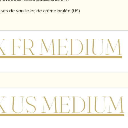
ses de vanille et de crème brulée (US)
 FR MEDIUM
 US MEDIUM