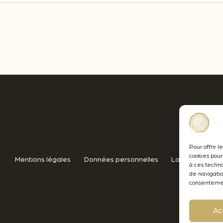
Pour offrir 
cookies pour
Mentions légales
Données personnelles
Lamothe-Abiet
à ces techn
de navigatio
consentement
Ac