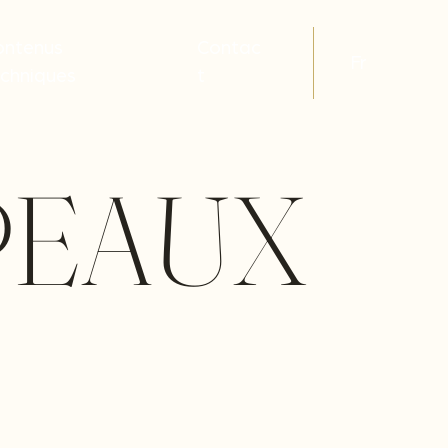
ontenus
Contac
Fr
echniques
t
PEAUX