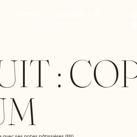
n
Gammes
Outil d’aide à la
C
décision
t
IT :
CO
UM
 avec ses notes pâtissières (FR)