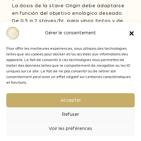
La dosis de la stave Origin debe adaptarse
en función del objetivo enológico deseado.
De 0,5 a 2 staves/hL para vinos tintos y de
0,5 a 1 stave/hL en vinos blancos y rosados.
Gérer le consentement
¿Cuál es el tiempo de contacto necesario
para las staves?
Pour offrir les meilleures expériences, nous utilisons des technologies
telles que les cookies pour stocker et/ou accéder aux informations des
En fermentación: el tiempo necesario para la
appareils. Le fait de consentir à ces technologies nous permettra de
vinificación, con un periodo de crianza de 4 a
traiter des données telles que le comportement de navigation ou les ID
6 meses.
uniques sur ce site. Le fait de ne pas consentir ou de retirer son
consentement peut avoir un effet négatif sur certaines caractéristiques
En crianza: de 6 a 8 meses según el objetivo
et fonctions.
organoléptico deseado
Accepter
Refuser
Notas aromáticas
Voir les préférences