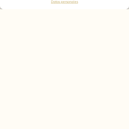
Datos personales
Coco
Frutos rojos
Frutos
amarillos
Características técnicas