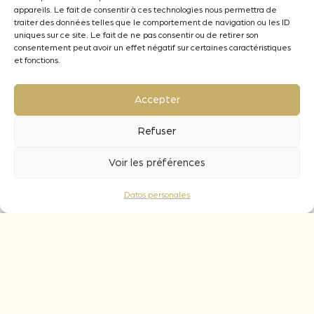
appareils. Le fait de consentir à ces technologies nous permettra de
¿Qué dosis hay que añadir?
traiter des données telles que le comportement de navigation ou les ID
La dosis de la stave Expression debe
uniques sur ce site. Le fait de ne pas consentir ou de retirer son
adaptarse en función del objetivo enológico
consentement peut avoir un effet négatif sur certaines caractéristiques
et fonctions.
deseado. De 0,5 a 2 staves/hL para vinos
tintos y de 0,5 a 1 stave/hL en vinos blancos
y rosados.
Accepter
¿Cuál es el tiempo de contacto necesario
Refuser
para los staves?
En fermentación: el tiempo necesario para la
Voir les préférences
vinificación, con un periodo de crianza de 4 a
6 meses.
Datos personales
En crianza: de 6 a 8 meses según el objetivo
organoléptico deseado.