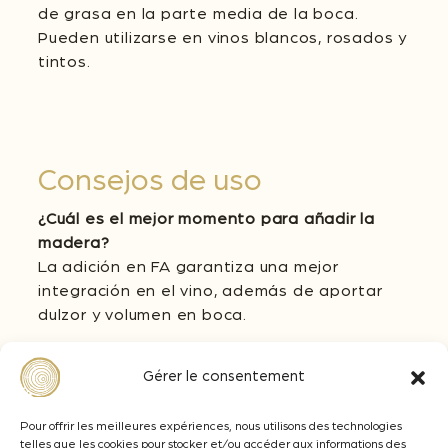
de grasa en la parte media de la boca.
Pueden utilizarse en vinos blancos, rosados y
tintos.
Consejos de uso
¿Cuál es el mejor momento para añadir la
madera?
La adición en FA garantiza una mejor
integración en el vino, además de aportar
dulzor y volumen en boca.
Si se añade durante la crianza, tras la FML,
Gérer le consentement
revelará la complejidad aromática de la
madera con sus notas avainilladas y
tostadas, preservando su impacto en boca.
Pour offrir les meilleures expériences, nous utilisons des technologies
telles que les cookies pour stocker et/ou accéder aux informations des