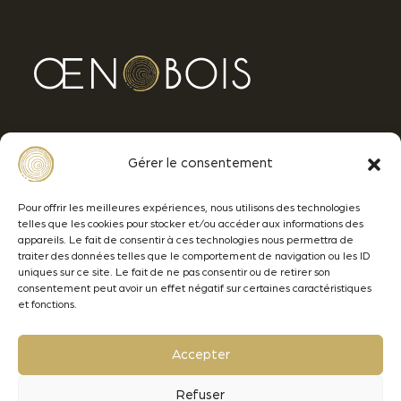
Avenue Ferdinand de Lesseps
Gérer le consentement
33610 CANEJAN - BORDEAUX
+33 (0)5 57 77 92 92
Pour offrir les meilleures expériences, nous utilisons des technologies
telles que les cookies pour stocker et/ou accéder aux informations des
contact@oenobois.com
appareils. Le fait de consentir à ces technologies nous permettra de
traiter des données telles que le comportement de navigation ou les ID
uniques sur ce site. Le fait de ne pas consentir ou de retirer son
consentement peut avoir un effet négatif sur certaines caractéristiques
et fonctions.
Menciones legales
Datos personales
Accepter
Lamothe-Abiet
Refuser