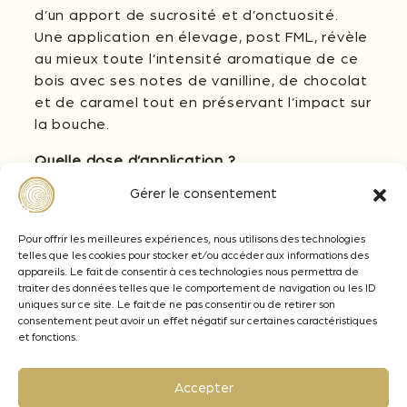
d’un apport de sucrosité et d’onctuosité.
Une application en élevage, post FML, révèle
au mieux toute l’intensité aromatique de ce
bois avec ses notes de vanilline, de chocolat
et de caramel tout en préservant l’impact sur
la bouche.
Quelle dose d’application ?
Le dosage du Stick Inside Médium est à
Gérer le consentement
adapter selon l’objectif œnologique
souhaité. Insérez par le trou de bonde 1 à 3
Pour offrir les meilleures expériences, nous utilisons des technologies
chaînes par barrique. L’apport d’une chaîne
telles que les cookies pour stocker et/ou accéder aux informations des
de 12 segments est estimé à ± 30% de
appareils. Le fait de consentir à ces technologies nous permettra de
traiter des données telles que le comportement de navigation ou les ID
barrique neuve de 225 L.
uniques sur ce site. Le fait de ne pas consentir ou de retirer son
consentement peut avoir un effet négatif sur certaines caractéristiques
Quelle durée de contact pour ces Sticks
et fonctions.
Inside en barrique ?
En fermentation : le temps de la vinification,
Accepter
avec une durée d’élevage de 4 à 8 mois.