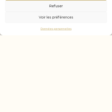
En élevage : de 6 à 10 mois à adapter selon
Refuser
l’objectif organoleptique recherché.
Voir les préférences
Données personnelles
Notes aromatiques
Caramel
Pâtisserie